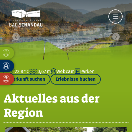
Vorheriges Bild
Nächste
22,8 °C
0,67 m
Webcam
Parken
Unterkunft suchen
Erlebnisse buchen
Aktuelles aus der
Region