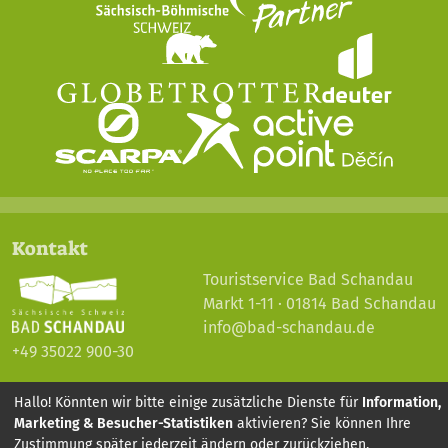
Kontakt
Touristservice Bad Schandau
Markt 1-11 · 01814 Bad Schandau
info@bad-schandau.de
+49 35022 900-30
Hallo! Könnten wir bitte einige zusätzliche Dienste für
Information,
© 2026 Alle Rechte vorbehalten. Bad Schandau.
Marketing & Besucher-Statistiken
aktivieren? Sie können Ihre
Zustimmung später jederzeit ändern oder zurückziehen.