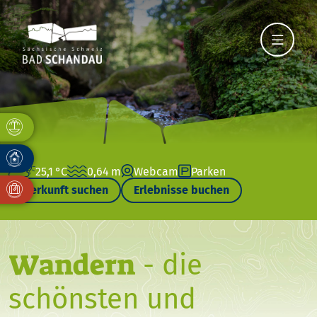
25,1 °C
0,64 m
Webcam
Parken
Unterkunft suchen
Erlebnisse buchen
Wandern
- die
schönsten und